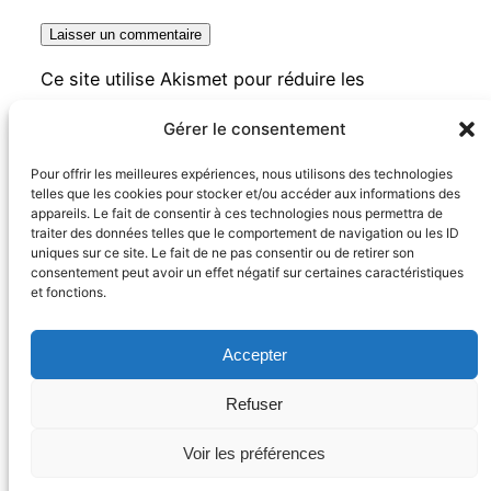
Ce site utilise Akismet pour réduire les
indésirables.
En savoir plus sur la façon dont
Gérer le consentement
les données de vos commentaires sont traitées
.
Pour offrir les meilleures expériences, nous utilisons des technologies
telles que les cookies pour stocker et/ou accéder aux informations des
appareils. Le fait de consentir à ces technologies nous permettra de
traiter des données telles que le comportement de navigation ou les ID
uniques sur ce site. Le fait de ne pas consentir ou de retirer son
consentement peut avoir un effet négatif sur certaines caractéristiques
YLoveBigCats
et fonctions.
Accepter
Copyright (C) 2008-2025 Yves Roumazeilles – tous
droits reservés
Refuser
Fièrement propulsé par
WordPress
Voir les préférences