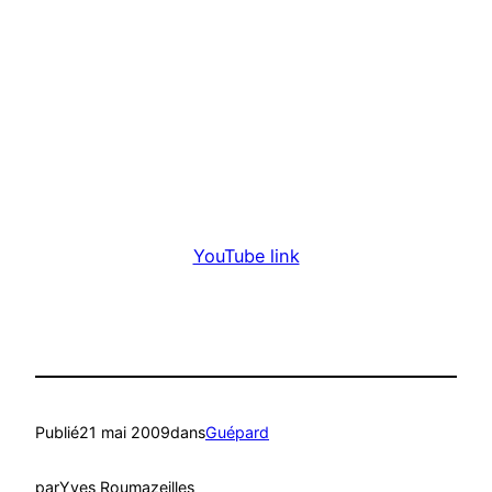
YouTube link
Publié
21 mai 2009
dans
Guépard
par
Yves Roumazeilles