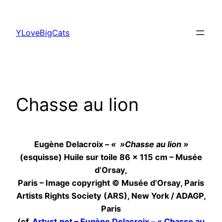
Aller
au
YLoveBigCats
contenu
Chasse au lion
Eugène Delacroix –
« »Chasse au lion »
(esquisse) Huile sur toile 86 x 115 cm – Musée
d’Orsay,
Paris – Image copyright © Musée d’Orsay, Paris
Artists Rights Society (ARS), New York / ADAGP,
Paris
(cf.
Artyst.net – Eugène Delacroix – « Chasse au