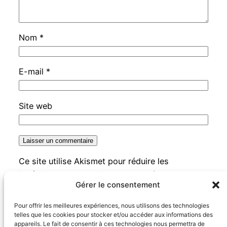
Nom
*
E-mail
*
Site web
Ce site utilise Akismet pour réduire les
indésirables.
En savoir plus sur la façon dont
Gérer le consentement
les données de vos commentaires sont traitées
.
Pour offrir les meilleures expériences, nous utilisons des technologies
telles que les cookies pour stocker et/ou accéder aux informations des
appareils. Le fait de consentir à ces technologies nous permettra de