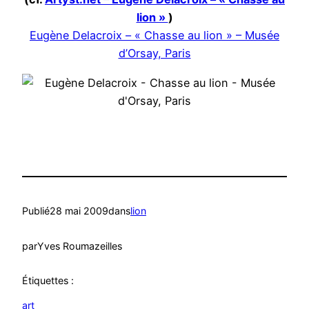
lion »
)
Eugène Delacroix – « Chasse au lion » – Musée
d’Orsay, Paris
Publié
28 mai 2009
dans
lion
par
Yves Roumazeilles
Étiquettes :
art