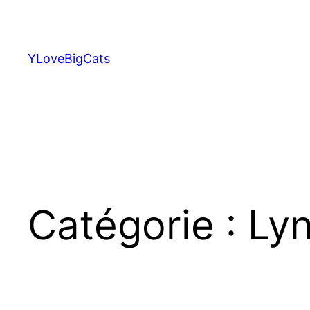
Aller
au
contenu
YLoveBigCats
Catégorie :
Ly