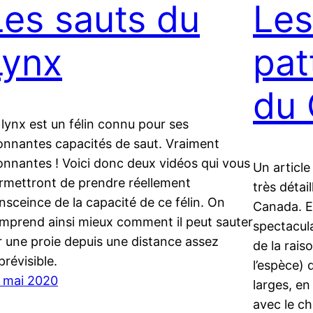
Les sauts du
Les
Lynx
pat
du
 lynx est un félin connu pour ses
onnantes capacités de saut. Vraiment
onnantes ! Voici donc deux vidéos qui vous
Un article
rmettront de prendre réellement
très détai
nsceince de la capacité de ce félin. On
Canada. E
mprend ainsi mieux comment il peut sauter
spectacula
r une proie depuis une distance assez
de la rais
prévisible.
l’espèce) 
 mai 2020
larges, en
avec le c